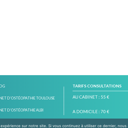
TARIFS CONSULTATIONS
LOG
AU CABINET : 55 €
NET D’OSTÉOPATHIE TOULOUSE
NET D’OSTÉOPATHIE ALBI
A DOMICILE : 70 €
 expérience sur notre site. Si vous continuez à utiliser ce dernier, nous