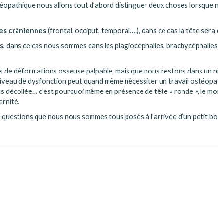
téopathique nous allons tout d’abord distinguer deux choses lorsque n
es crâniennes
(frontal, occiput, temporal….), dans ce cas la tête sera 
s
, dans ce cas nous sommes dans les plagiocéphalies, brachycéphalies…
pas de déformations osseuse palpable, mais que nous restons dans un 
iveau de dysfonction peut quand même nécessiter un travail ostéopathi
 plus décollée… c’est pourquoi même en présence de tête « ronde », le
ernité.
es questions que nous nous sommes tous posés à l’arrivée d’un petit bo