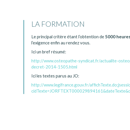
LA FORMATION
Le principal critère étant l’obtention de
5000 heures
l’exigence enfin au rendez vous.
Ici un bref résumé:
http://www.osteopathe-syndicat.fr/actualite-oste
decret-2014-1505.html
Ici les textes parus au JO:
http://www.legifrance.gouv.fr/affichTexte.do;jsessi
cidTexte=JORFTEXT000029894161&dateTexte&old