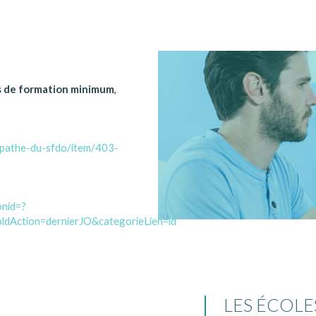
 de formation minimum
,
opathe-du-sfdo/item/403-
onid=?
Action=dernierJO&categorieLien=id
LES ÉCOLE